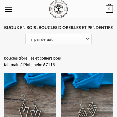
Passer
0
au
contenu
BIJOUX EN BOIS , BOUCLES D'OREILLES ET PENDENTIFS
boucles d’oreilles et colliers bois
fait main à Plobsheim 67115