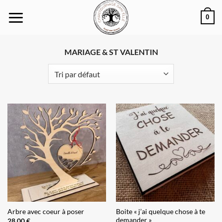
Passer
0
au
contenu
MARIAGE & ST VALENTIN
Boite « j’ai quelque chose à te
Arbre avec coeur à poser
demander »
28,00
€