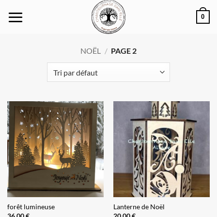
Passer
0
au
contenu
NOËL
/
PAGE 2
forêt lumineuse
Lanterne de Noël
36,00
€
20,00
€