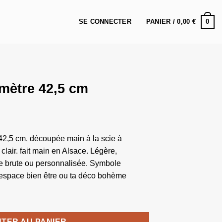
0
SE CONNECTER
PANIER /
0,00
€
amètre 42,5 cm
 42,5 cm, découpée main à la scie à
lair. fait main en Alsace. Légère,
ée brute ou personnalisée. Symbole
 espace bien être ou ta déco bohème
tre 42,5 cm
TER AU PANIER